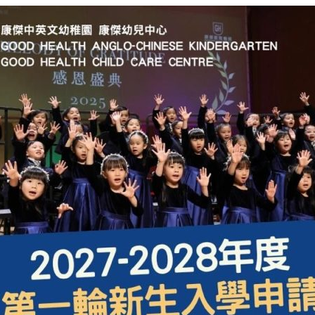
ed do eiusmod tempor incidie labore magna aliqua enim
aboris nisi aliquip ex ea commodo consequat. Repreh
 nulla pariatur.
 in culpa qui officia deserunt mollit anim est laborum.
 voluptatem accusantium doloremque laudantium, totam
ed do eiusmod tempor incidie labore magna aliqua enim
aboris nisi aliquip ex ea commodo consequat. Repreh
 nulla pariatur.