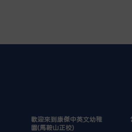
歡迎來到康傑中英文幼稚
園(馬鞍山正校)