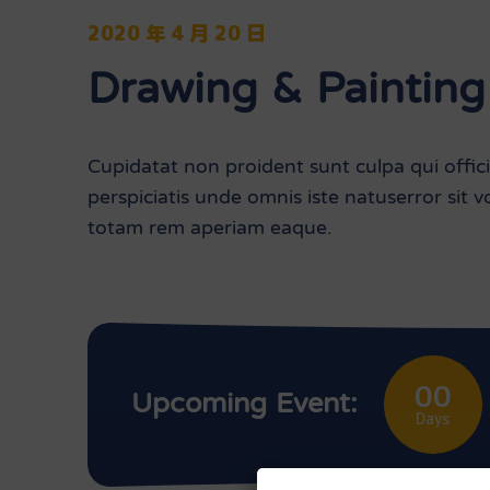
2020 年 4 月 20 日
Drawing & Painting
Cupidatat non proident sunt culpa qui offic
perspiciatis unde omnis iste natuserror sit
totam rem aperiam eaque.
00
Upcoming Event:
Days