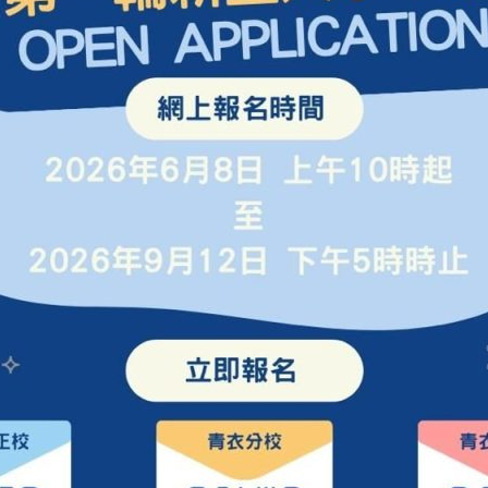
.
nar.