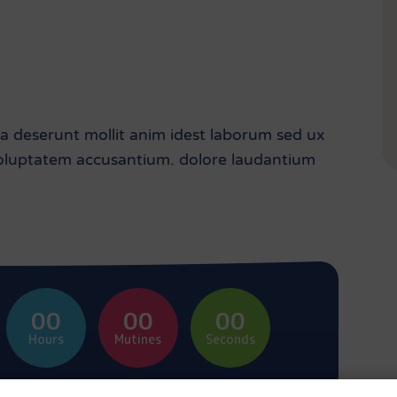
ia deserunt mollit anim idest laborum sed ux
 voluptatem accusantium. dolore laudantium
00
00
00
Hours
Mutines
Seconds