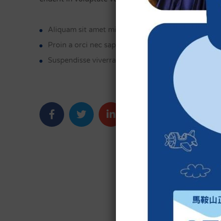
Aliquam sit amet mi vitae turpis gravida vulputate
Proin a orci nec sapien condimentum imperdiet.
Suspendisse viverra lectus eu augue efficitur pulvi