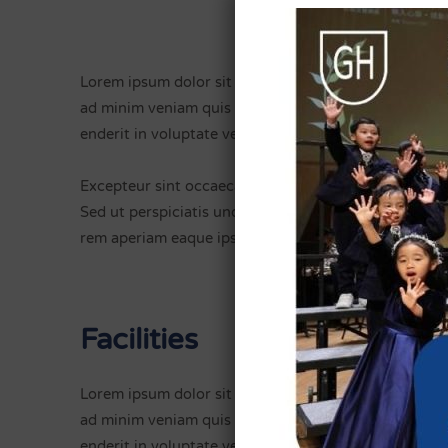
Lorem ipsum dolor sit amet, consectetur pisicelit s
ad minim veniam quis nostrud exercitation ullamco l
enderit in voluptate velit esse cillum dolore eu fugiat
Excepteur sint occaecat cupidatat non proident, sunt
Sed ut perspiciatis unde omnis iste natus error sit
rem aperiam eaque ipsa quae ab illo inventore.
Facilities
Lorem ipsum dolor sit amet, consectetur pisicelit s
ad minim veniam quis nostrud exercitation ullamco l
enderit in voluptate velit esse cillum dolore eu fugiat