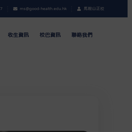
17
ms@good-health.edu.hk
馬鞍山正校
收生資訊
校巴資訊
聯絡我們