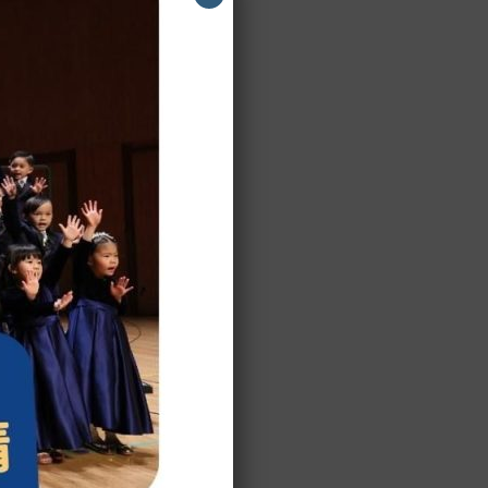
17
ms@good-health.edu.hk
馬鞍山正校
收生資訊
校巴資訊
聯絡我們