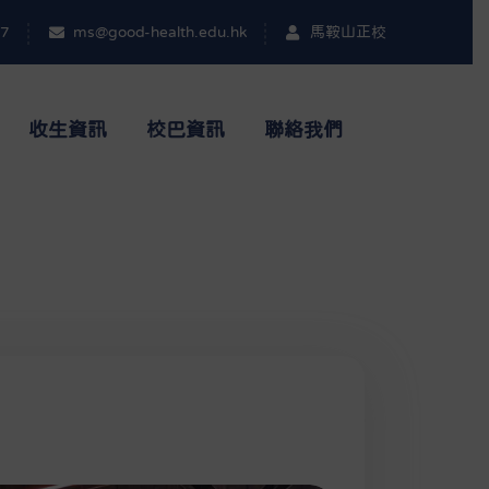
17
ms@good-health.edu.hk
馬鞍山正校
收生資訊
校巴資訊
聯絡我們